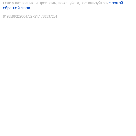
Если у вас возникли проблемы, пожалуйста, воспользуйтесь
формой
обратной связи
9198599229004729721
:
1786337251