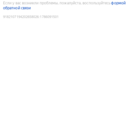
Если у вас возникли проблемы, пожалуйста, воспользуйтесь
формой
обратной связи
9182107194202658026
:
1786091501