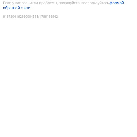
Если у вас возникли проблемы, пожалуйста, воспользуйтесь
формой
обратной связи
9187304162680004511
:
1786168942