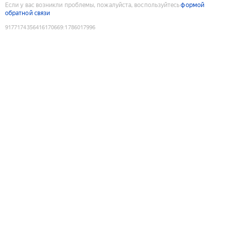
Если у вас возникли проблемы, пожалуйста, воспользуйтесь
формой
обратной связи
9177174356416170669
:
1786017996