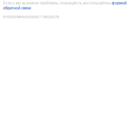
Если у вас возникли проблемы, пожалуйста, воспользуйтесь
формой
обратной связи
9193030986441620045
:
1786254278