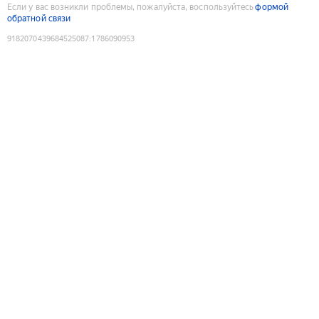
Если у вас возникли проблемы, пожалуйста, воспользуйтесь
формой
обратной связи
9182070439684525087
:
1786090953