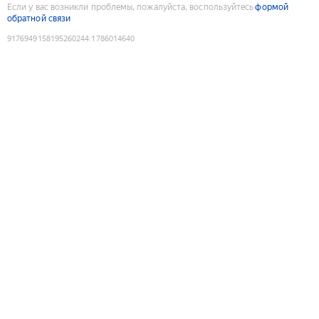
Если у вас возникли проблемы, пожалуйста, воспользуйтесь
формой
обратной связи
9176949158195260244
:
1786014640