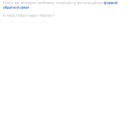
Если у вас возникли проблемы, пожалуйста, воспользуйтесь
формой
обратной связи
9174592119403115604
:
1785979517