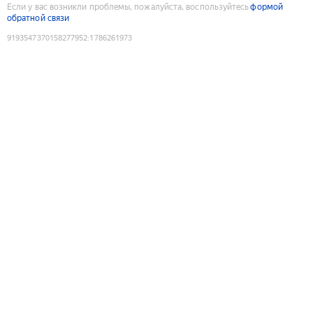
Если у вас возникли проблемы, пожалуйста, воспользуйтесь
формой
обратной связи
9193547370158277952
:
1786261973