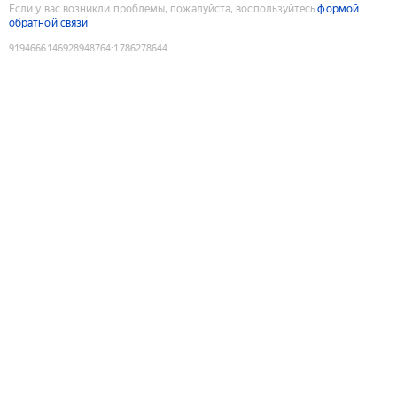
Если у вас возникли проблемы, пожалуйста, воспользуйтесь
формой
обратной связи
9194666146928948764
:
1786278644