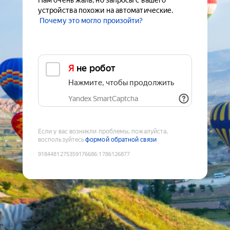
Нам очень жаль, но запросы с вашего
устройства похожи на автоматические.
Почему это могло произойти?
Я не робот
Нажмите, чтобы продолжить
Yandex SmartCaptcha
Если у вас возникли проблемы, пожалуйста,
воспользуйтесь
формой обратной связи
9184481275359176686
:
1786126877