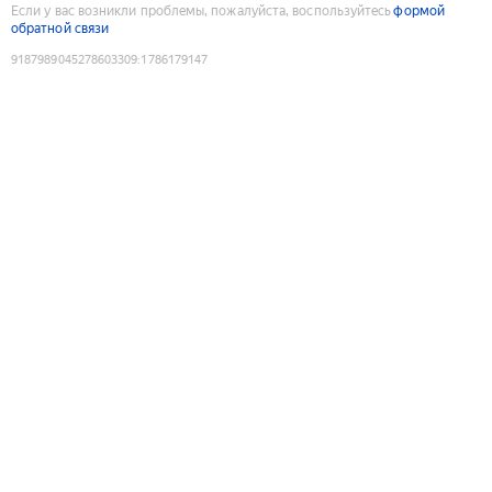
Если у вас возникли проблемы, пожалуйста, воспользуйтесь
формой
обратной связи
9187989045278603309
:
1786179147