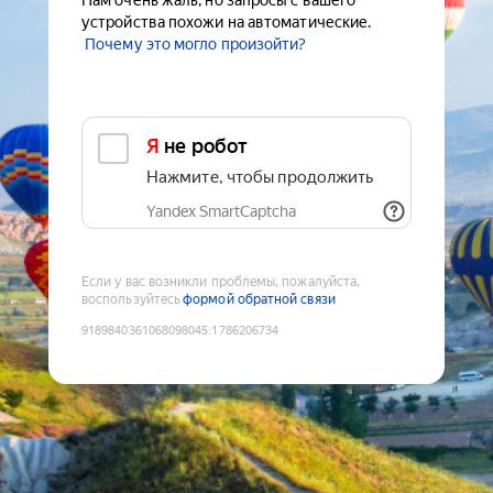
Нам очень жаль, но запросы с вашего
устройства похожи на автоматические.
Почему это могло произойти?
Я не робот
Нажмите, чтобы продолжить
Yandex SmartCaptcha
Если у вас возникли проблемы, пожалуйста,
воспользуйтесь
формой обратной связи
9189840361068098045
:
1786206734