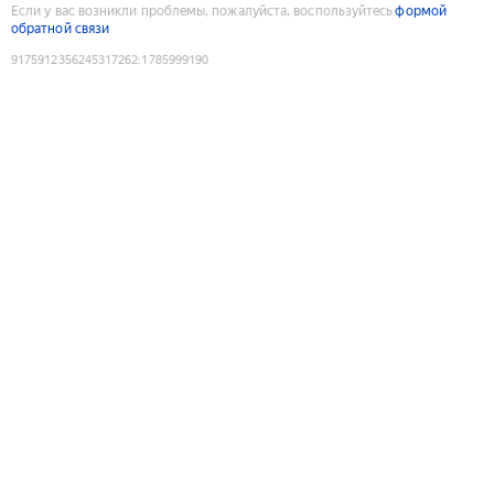
Если у вас возникли проблемы, пожалуйста, воспользуйтесь
формой
обратной связи
9175912356245317262
:
1785999190