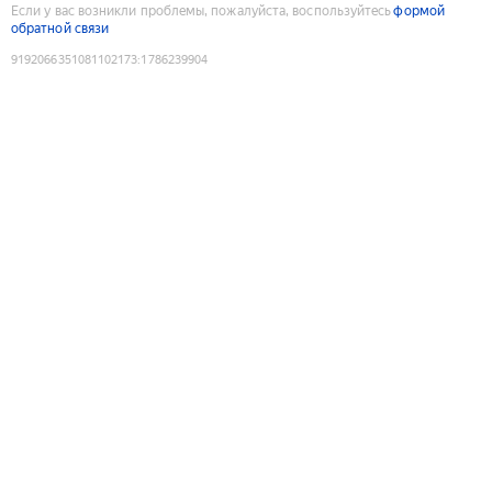
Если у вас возникли проблемы, пожалуйста, воспользуйтесь
формой
обратной связи
9192066351081102173
:
1786239904