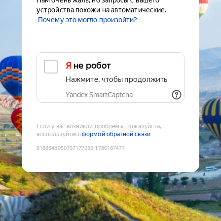
Нам очень жаль, но запросы с вашего
устройства похожи на автоматические.
Почему это могло произойти?
Я не робот
Нажмите, чтобы продолжить
Yandex SmartCaptcha
Если у вас возникли проблемы, пожалуйста,
воспользуйтесь
формой обратной связи
9188548050707177232
:
1786187477