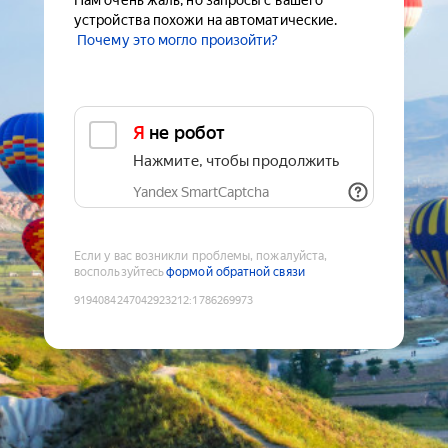
Нам очень жаль, но запросы с вашего
устройства похожи на автоматические.
Почему это могло произойти?
Я не робот
Нажмите, чтобы продолжить
Yandex SmartCaptcha
Если у вас возникли проблемы, пожалуйста,
воспользуйтесь
формой обратной связи
9194084247042923212
:
1786269973