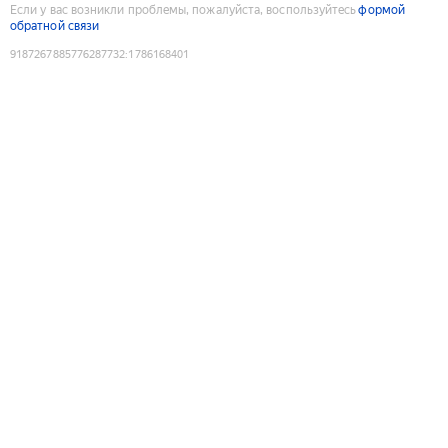
Если у вас возникли проблемы, пожалуйста, воспользуйтесь
формой
обратной связи
9187267885776287732
:
1786168401