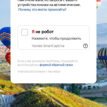
Нам очень жаль, но запросы с вашего
устройства похожи на автоматические.
Почему это могло произойти?
Я не робот
Нажмите, чтобы продолжить
Yandex SmartCaptcha
Если у вас возникли проблемы, пожалуйста,
воспользуйтесь
формой обратной связи
9188108324573439005
:
1786180925