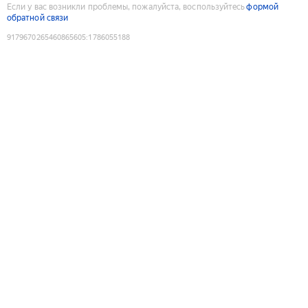
Если у вас возникли проблемы, пожалуйста, воспользуйтесь
формой
обратной связи
9179670265460865605
:
1786055188