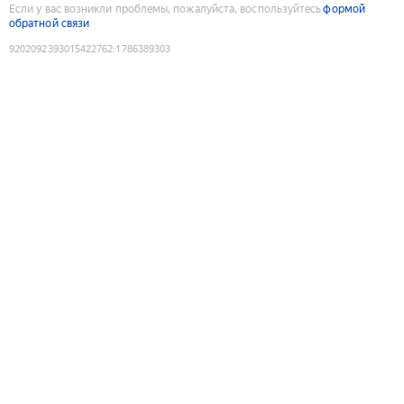
Если у вас возникли проблемы, пожалуйста, воспользуйтесь
формой
обратной связи
9202092393015422762
:
1786389303