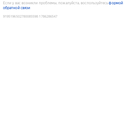
Если у вас возникли проблемы, пожалуйста, воспользуйтесь
формой
обратной связи
9195196502780085598
:
1786286547