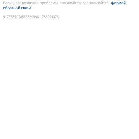
Если у вас возникли проблемы, пожалуйста, воспользуйтесь
формой
обратной связи
9175589048555560996
:
1785994373