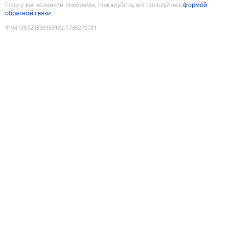
Если у вас возникли проблемы, пожалуйста, воспользуйтесь
формой
обратной связи
9194138520599159192
:
1786270781