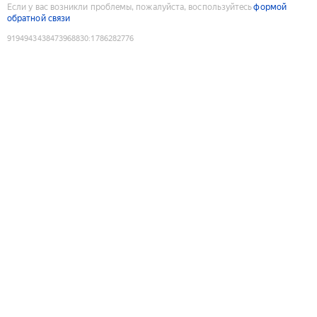
Если у вас возникли проблемы, пожалуйста, воспользуйтесь
формой
обратной связи
9194943438473968830
:
1786282776