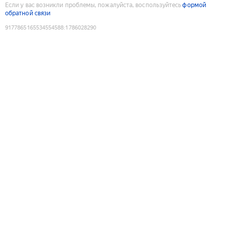
Если у вас возникли проблемы, пожалуйста, воспользуйтесь
формой
обратной связи
9177865165534554588
:
1786028290