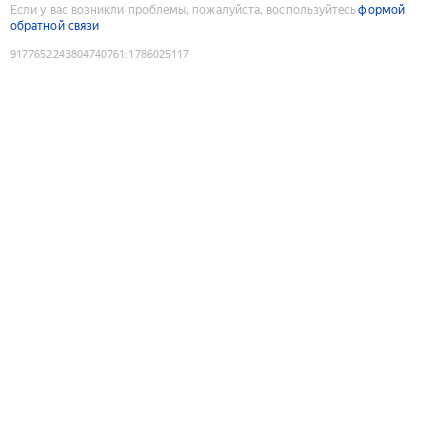
Если у вас возникли проблемы, пожалуйста, воспользуйтесь
формой
обратной связи
9177652243804740761
:
1786025117