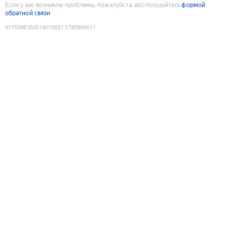
Если у вас возникли проблемы, пожалуйста, воспользуйтесь
формой
обратной связи
9175598350514010837
:
1785994511