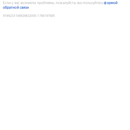
Если у вас возникли проблемы, пожалуйста, воспользуйтесь
формой
обратной связи
9189233108929632005
:
1786197685