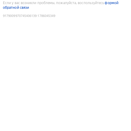
Если у вас возникли проблемы, пожалуйста, воспользуйтесь
формой
обратной связи
9179009970745406139
:
1786045349