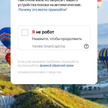
Нам очень жаль, но запросы с вашего
устройства похожи на автоматические.
Почему это могло произойти?
Я не робот
Нажмите, чтобы продолжить
Yandex SmartCaptcha
Если у вас возникли проблемы, пожалуйста,
воспользуйтесь
формой обратной связи
9193493413761019835
:
1786261169