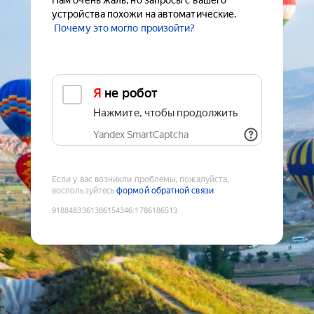
Нам очень жаль, но запросы с вашего
устройства похожи на автоматические.
Почему это могло произойти?
Я не робот
Нажмите, чтобы продолжить
Yandex SmartCaptcha
Если у вас возникли проблемы, пожалуйста,
воспользуйтесь
формой обратной связи
9188483361386154346
:
1786186513