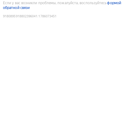
Если у вас возникли проблемы, пожалуйста, воспользуйтесь
формой
обратной связи
9180895918802396041
:
1786073451