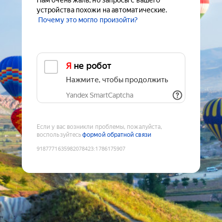
Нам очень жаль, но запросы с вашего
устройства похожи на автоматические.
Почему это могло произойти?
Я не робот
Нажмите, чтобы продолжить
Yandex SmartCaptcha
Если у вас возникли проблемы, пожалуйста,
воспользуйтесь
формой обратной связи
9187771635982078423
:
1786175907