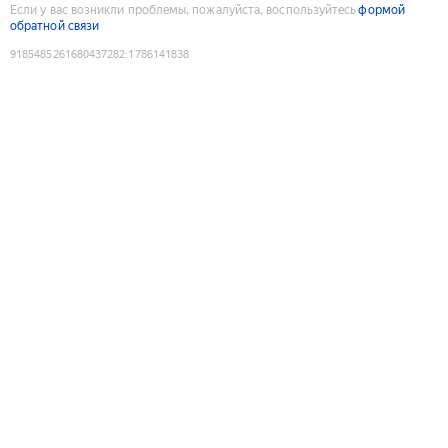
Если у вас возникли проблемы, пожалуйста, воспользуйтесь
формой
обратной связи
9185485261680437282
:
1786141838