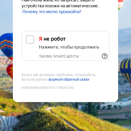
Нам очень жаль, но запросы с вашего
устройства похожи на автоматические.
Почему это могло произойти?
Я не робот
Нажмите, чтобы продолжить
Yandex SmartCaptcha
Если у вас возникли проблемы, пожалуйста,
воспользуйтесь
формой обратной связи
9186794954109537513
:
1786161354