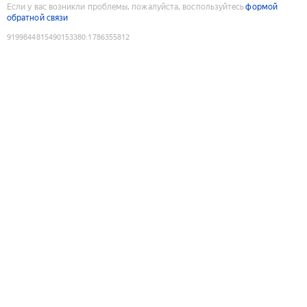
Если у вас возникли проблемы, пожалуйста, воспользуйтесь
формой
обратной связи
9199844815490153380
:
1786355812