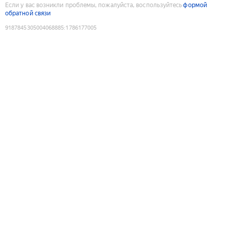
Если у вас возникли проблемы, пожалуйста, воспользуйтесь
формой
обратной связи
9187845305004068885
:
1786177005