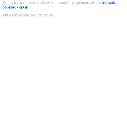
Если у вас возникли проблемы, пожалуйста, воспользуйтесь
формой
обратной связи
9184123969582596259
:
1786121553