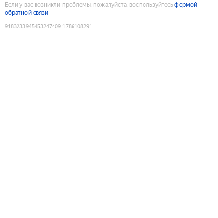
Если у вас возникли проблемы, пожалуйста, воспользуйтесь
формой
обратной связи
9183233945453247409
:
1786108291