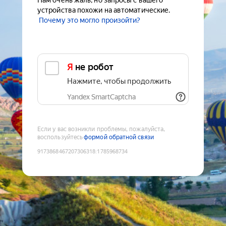
Нам очень жаль, но запросы с вашего
устройства похожи на автоматические.
Почему это могло произойти?
Я не робот
Нажмите, чтобы продолжить
Yandex SmartCaptcha
Если у вас возникли проблемы, пожалуйста,
воспользуйтесь
формой обратной связи
9173868467207306318
:
1785968734