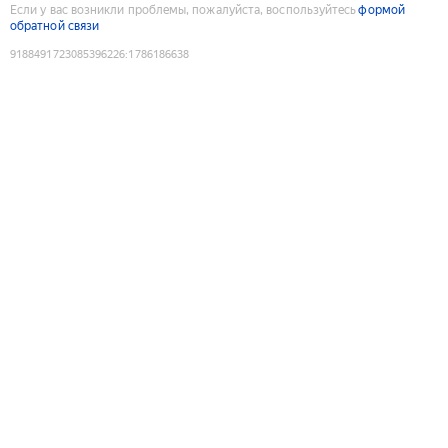
Если у вас возникли проблемы, пожалуйста, воспользуйтесь
формой
обратной связи
9188491723085396226
:
1786186638