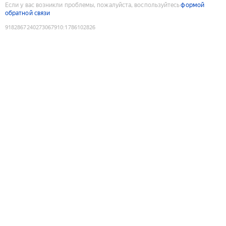
Если у вас возникли проблемы, пожалуйста, воспользуйтесь
формой
обратной связи
9182867240273067910
:
1786102826