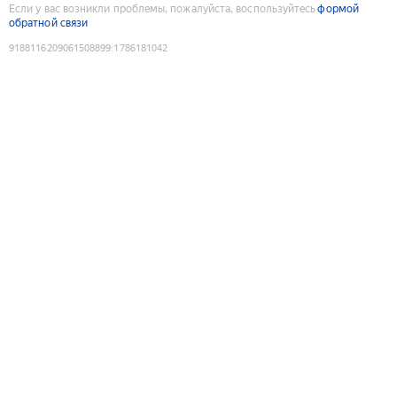
Если у вас возникли проблемы, пожалуйста, воспользуйтесь
формой
обратной связи
9188116209061508899
:
1786181042