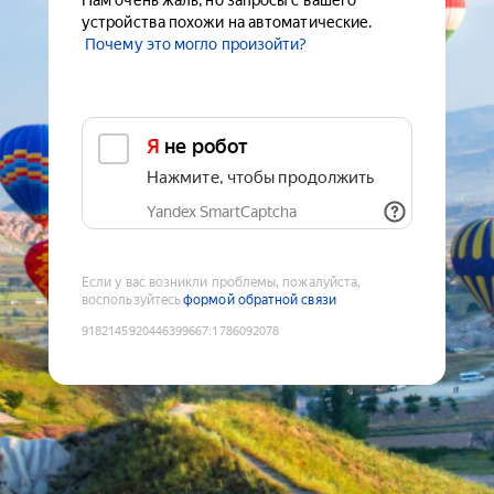
Нам очень жаль, но запросы с вашего
устройства похожи на автоматические.
Почему это могло произойти?
Я не робот
Нажмите, чтобы продолжить
Yandex SmartCaptcha
Если у вас возникли проблемы, пожалуйста,
воспользуйтесь
формой обратной связи
9182145920446399667
:
1786092078