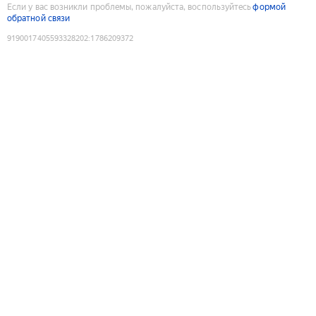
Если у вас возникли проблемы, пожалуйста, воспользуйтесь
формой
обратной связи
9190017405593328202
:
1786209372