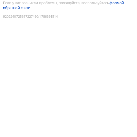
Если у вас возникли проблемы, пожалуйста, воспользуйтесь
формой
обратной связи
9202240725617227490
:
1786391514