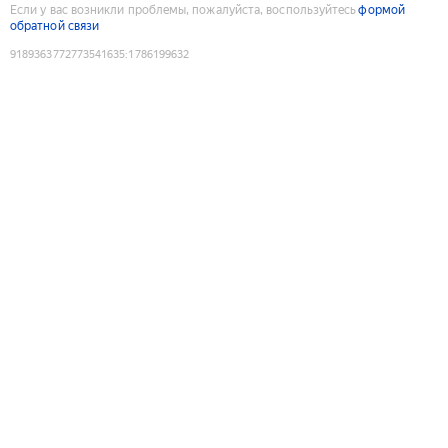
Если у вас возникли проблемы, пожалуйста, воспользуйтесь
формой
обратной связи
9189363772773541635
:
1786199632