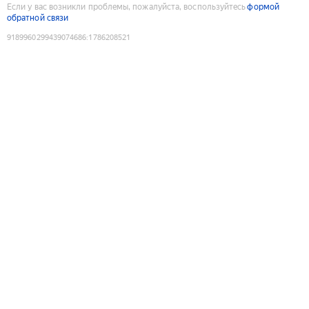
Если у вас возникли проблемы, пожалуйста, воспользуйтесь
формой
обратной связи
9189960299439074686
:
1786208521