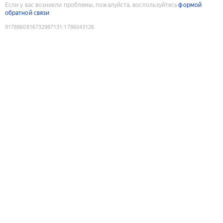
Если у вас возникли проблемы, пожалуйста, воспользуйтесь
формой
обратной связи
9178860816732987131
:
1786043126